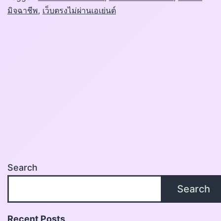
มิจฉาชีพ
,
เว็บตรงไม่ผ่านเอเย่นต์
Search
Search
Recent Posts