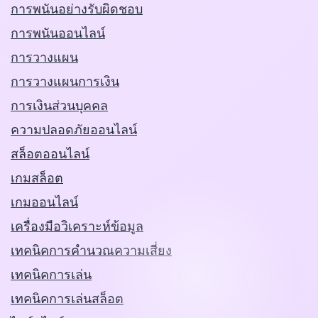
การพนันอย่างรับผิดชอบ
การพนันออนไลน์
การวางแผน
การวางแผนการเงิน
การเงินส่วนบุคคล
ความปลอดภัยออนไลน์
สล็อตออนไลน์
เกมสล็อต
เกมออนไลน์
เครื่องมือวิเคราะห์ข้อมูล
เทคนิคการคำนวณความเสี่ยง
เทคนิคการเล่น
เทคนิคการเล่นสล็อต