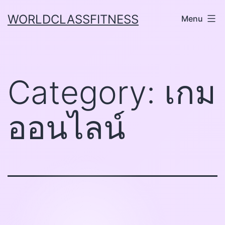
Skip
WORLDCLASSFITNESS
Menu
to
content
Category:
เกม
ออนไลน์