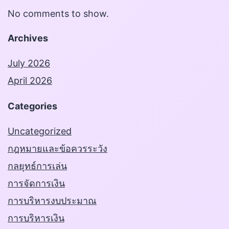
No comments to show.
Archives
July 2026
April 2026
Categories
Uncategorized
กฎหมายและข้อควรระวัง
กลยุทธ์การเล่น
การจัดการเงิน
การบริหารงบประมาณ
การบริหารเงิน