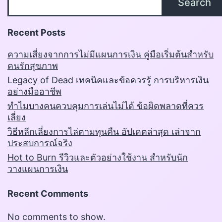
Search
Recent Posts
ความเสี่ยงจากการไม่มีแผนการเงิน คู่มือเริ่มต้นสำหรับ
คนรักสุขภาพ
Legacy of Dead เทคนิคและข้อควรรู้ การบริหารเงิน
อย่างมืออาชีพ
ทำไมบางคนควบคุมการเล่นไม่ได้ ข้อผิดพลาดที่ควร
เลี่ยง
วิธีหลีกเลี่ยงการไล่ตามทุนคืน อัปเดตล่าสุด เล่าจาก
ประสบการณ์จริง
Hot to Burn รีวิวและตัวอย่างใช้งาน สำหรับนัก
วางแผนการเงิน
Recent Comments
No comments to show.