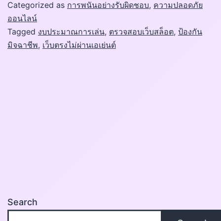
Categorized as
การพนันอย่างรับผิดชอบ
,
ความปลอดภัย
ออนไลน์
Tagged
งบประมาณการเล่น
,
ตรวจสอบเว็บสล็อต
,
ป้องกัน
มิจฉาชีพ
,
เว็บตรงไม่ผ่านเอเย่นต์
Search