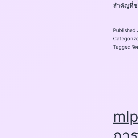
สำคัญที่ช
Published
Categoriz
Tagged
จิ
ml
การ