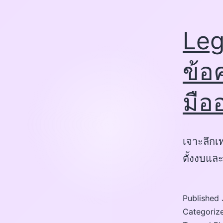
Leg
ข้อ
มือ
เจาะลึกเ
ตั้งงบแล
Published
Categoriz