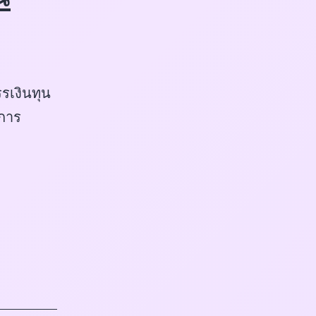
เงินทุน
ะการ