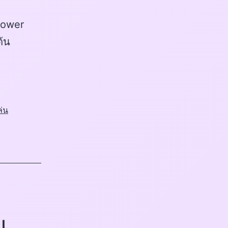
Power
ต้น
ล่น
น