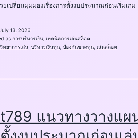
่วยเปลี่ยนมุมมองเรื่องการตั้งงบประมาณก่อนเริ่มเกม
July 13, 2026
ed as
การบริหารเงิน
,
เทคนิคการเล่นสล็อต
ตวิทยาการเล่น
,
บริหารเงินทุน
,
ป้องกันขาดทุน
,
เล่นสล็อต
pt789 แนวทางวางแผ
ตั้งงบประมาณก่อนเล่